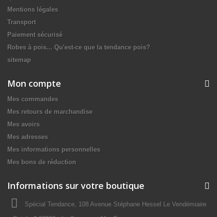
Mentions légales
Transport
Paiement sécurisé
Robes à pois... Qu'est-ce que la tendance pois?
sitemap
Mon compte
Mes commandes
Mes retours de marchandise
Mes avoirs
Mes adresses
Mes informations personnelles
Mes bons de réduction
Informations sur votre boutique
Spécial Tendance, 108 Avenue Stéphane Hessel Le Vendémiaire