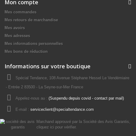
Mon compte
Mes commandes
Mes retours de marchandise
Mes avoirs
Mes adresses
Mes informations personnelles
Mes bons de réduction
Informations sur votre boutique
Spécial Tendance, 108 Avenue Stéphane Hessel Le Vendémiaire
- Entrée 2 83500 - La Seyne-sur-Mer France
Appelez-nous au :
(Suspendu depuis covid - contact par mail)
E-mail :
serviceclient@specialtendance.com
Marchand approuvé par la Société des Avis Garantis,
cliquez ici pour vérifier
.