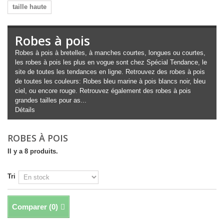
taille haute
Robes à pois
Robes à pois à bretelles, à manches courtes, longues ou courtes,
les robes à pois les plus en vogue sont chez Spécial Tendance, le
site de toutes les tendances en ligne. Retrouvez des robes à pois
de toutes les couleurs: Robes
bleu marine
à pois blancs noir,
bleu
ciel
, ou encore
rouge
. Retrouvez également des robes à pois
grandes tailles pour as...
Détails
ROBES À POIS
Il y a 8 produits.
Tri
Comparer (
0
)