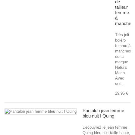
de
tailleur
femme
à
manches
Très joli
boléro
femme à
manches
de la
marque
Natural
Marin.
Avec
ses...
29,95 €
Pantalon jean femme
bleu nuit I Quing
Découvrez le jean femme I
Quing bleu nuit taille haute,