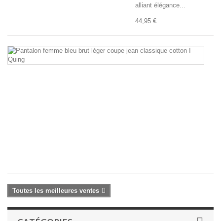
alliant élégance...
44,95 €
Pa
f
bl
br
lé
c
je
cl
co
I
Q
39
Toutes les meilleures ventes