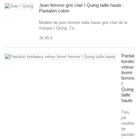
Jean femme gris clair I Quing taille haute -
Pantalon coton
Modèle de jean femme taille haute gris clair de la
marque I Quing. Ce...
34,95 €
Pantalon
bordeau
velour
liseré
femme
I
Quing
taille
haute
Très
joli
modèle
de
pantalon