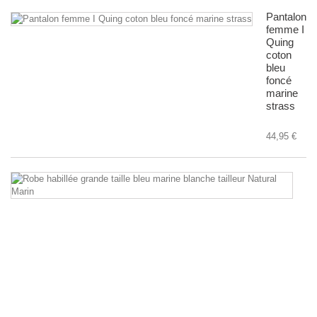
Pantalon
femme I
Quing
coton
bleu
foncé
marine
strass
44,95 €
R
ha
gr
tai
bl
ma
bl
Na
Ma
po
ma