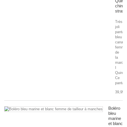
Quing
chino
strass
Très
joli
pantal
bleu
canard
femme
de
la
marqu
I
Quing.
Ce
pantalo
39,95 
Boléro
bleu
marine
et blanc