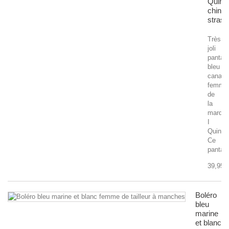
Quing
chino
strass
Très
joli
pantal
bleu
canard
femme
de
la
marqu
I
Quing.
Ce
pantalo
39,95 
Boléro
bleu
marine
et blanc