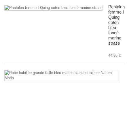
Pantalon
femme I
Quing
coton
bleu
foncé
marine
strass
44,95 €
R
ha
gr
tai
bl
ma
bl
Na
Ma
po
ma