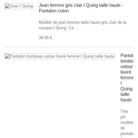
Jean femme gris clair I Quing taille haute -
Pantalon coton
Modèle de jean femme taille haute gris clair de la
marque I Quing. Ce...
34,95 €
Pantalon
bordeau
velour
liseré
femme
I
Quing
taille
haute
Très
joli
modèle
de
pantalon