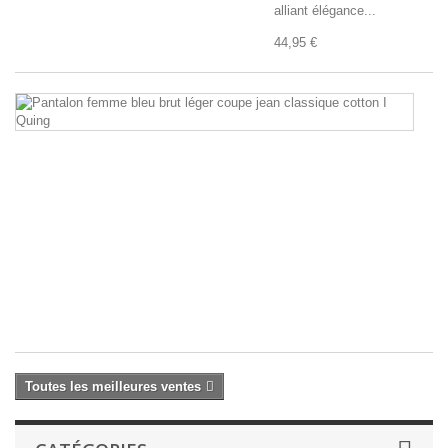
alliant élégance...
44,95 €
Pa
f
bl
br
lé
c
je
cl
co
I
Q
39
Toutes les meilleures ventes