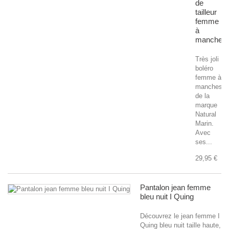
de
tailleur
femme
à
manches
Très joli
boléro
femme à
manches
de la
marque
Natural
Marin.
Avec
ses...
29,95 €
Pantalon jean femme
bleu nuit I Quing
Découvrez le jean femme I
Quing bleu nuit taille haute,