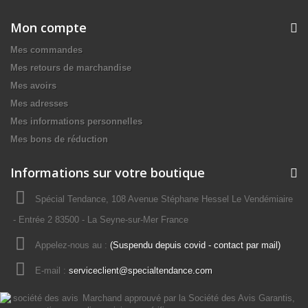
Mon compte
Mes commandes
Mes retours de marchandise
Mes avoirs
Mes adresses
Mes informations personnelles
Mes bons de réduction
Informations sur votre boutique
Spécial Tendance, 108 Avenue Stéphane Hessel Le Vendémiaire
- Entrée 2 83500 - La Seyne-sur-Mer France
Appelez-nous au :
(Suspendu depuis covid - contact par mail)
E-mail :
serviceclient@specialtendance.com
Marchand approuvé par la Société des Avis Garantis,