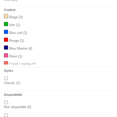
Couleur
Taille Unique - Modèle Over-Size
(7)
Beige
(3)
Vert
(1)
Bleu ciel
(1)
Rouge
(1)
Bleu Marine
(4)
Rose
(1)
Corail / orange
(1)
Styles
Classic
(1)
Disponibilité
Non disponible
(4)