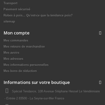
Transport
Paiement sécurisé
Robes à pois... Qu'est-ce que la tendance pois?
sitemap
Mon compte
Mes commandes
Mes retours de marchandise
Mes avoirs
Mes adresses
Mes informations personnelles
Mes bons de réduction
Informations sur votre boutique
Spécial Tendance, 108 Avenue Stéphane Hessel Le Vendémiaire
- Entrée 2 83500 - La Seyne-sur-Mer France