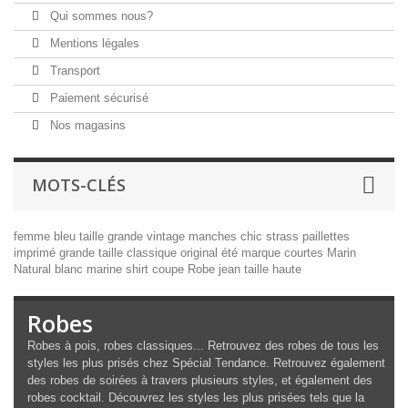
Qui sommes nous?
Mentions légales
Transport
Paiement sécurisé
Nos magasins
MOTS-CLÉS
femme
bleu
taille
grande
vintage
manches
chic
strass
paillettes
imprimé
grande taille
classique
original
été
marque
courtes
Marin
Natural
blanc
marine
shirt
coupe
Robe
jean
taille haute
Robes
Robes à pois, robes classiques... Retrouvez des robes de tous les
styles les plus prisés chez Spécial Tendance. Retrouvez également
des robes de soirées à travers plusieurs styles, et également des
robes cocktail. Découvrez les styles les plus prisées tels que la