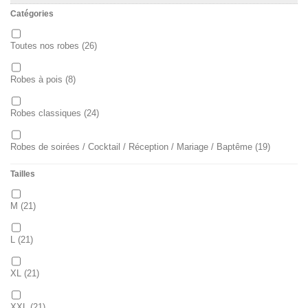
Catégories
Toutes nos robes
(26)
Robes à pois
(8)
Robes classiques
(24)
Robes de soirées / Cocktail / Réception / Mariage / Baptême
(19)
Tailles
Robes patineuses
(11)
M
(21)
Robes fourreau
(2)
L
(21)
XL
(21)
XXL
(21)