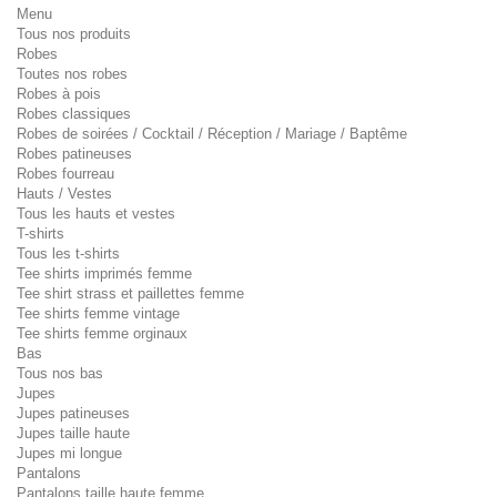
Menu
Tous nos produits
Robes
Toutes nos robes
Robes à pois
Robes classiques
Robes de soirées / Cocktail / Réception / Mariage / Baptême
Robes patineuses
Robes fourreau
Hauts / Vestes
Tous les hauts et vestes
T-shirts
Tous les t-shirts
Tee shirts imprimés femme
Tee shirt strass et paillettes femme
Tee shirts femme vintage
Tee shirts femme orginaux
Bas
Tous nos bas
Jupes
Jupes patineuses
Jupes taille haute
Jupes mi longue
Pantalons
Pantalons taille haute femme