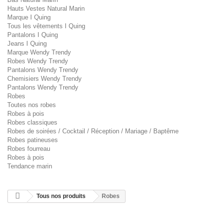
Hauts Vestes Natural Marin
Marque I Quing
Tous les vêtements I Quing
Pantalons I Quing
Jeans I Quing
Marque Wendy Trendy
Robes Wendy Trendy
Pantalons Wendy Trendy
Chemisiers Wendy Trendy
Pantalons Wendy Trendy
Robes
Toutes nos robes
Robes à pois
Robes classiques
Robes de soirées / Cocktail / Réception / Mariage / Baptême
Robes patineuses
Robes fourreau
Robes à pois
Tendance marin
Tous nos produits
Robes