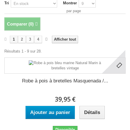
Tri
Montrer
par page
Comparer (
0
)
1
2
3
4
Afficher tout
Résultats 1 - 9 sur 28.
Robe à pois à bretelles Masquenada /...
39,95 €
Ajouter au panier
Détails
Disponible