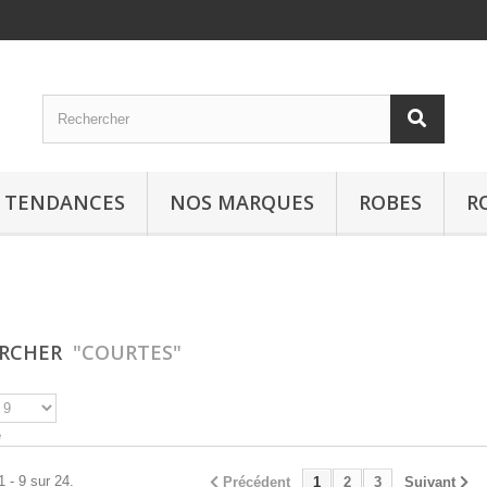
S TENDANCES
NOS MARQUES
ROBES
R
ERCHER
"COURTES"
e
1 - 9 sur 24.
Précédent
1
2
3
Suivant