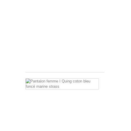
de
t-
shirt
femme
imprimé
vintage
avec
strass
et
paillettes
très...
28,95 €
Pantalon
femme
I
Quing
coton
bleu
foncé
marine
strass