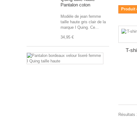
Pantalon coton
Produit 
Modèle de jean femme
taille haute gris clair de la
marque I Quing. Ce...
34,95 €
T-sh
Pantalon
bordeaux
velour
liseré
femme
I
Quing
taille
haute
Très
Résultats 
joli
modèle
de
pantalon