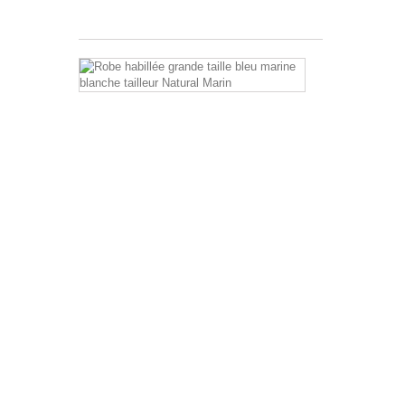
44,95 €
Robe
habillée
grande
taille
bleu
marine
blanche
Natural
Marin
pour
mariage/soiré
Modèle
de
robe
tailleur
à
la
fois
chic
et