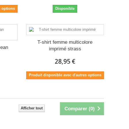
s options
Disponible
T-shirt femme multicolore
jean
imprimé strass
28,95 €
Produit disponible avec d'autres options
Afficher tout
Comparer (
0
)