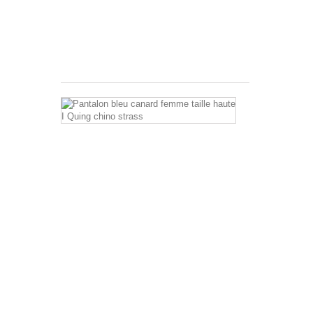
décontractée
avec
ses
bandes...
39,95 €
Pantalon
bleu
canard
femme
taille
haute
I
Quing
chino
strass
Très
joli
pantalon
bleu
canard
femme