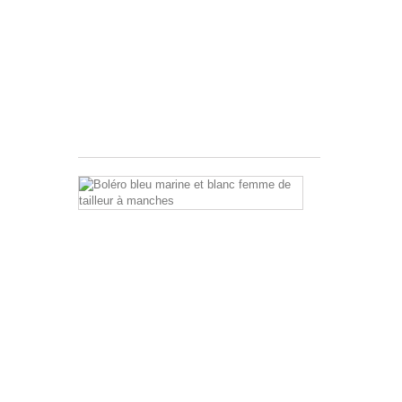
de
la
marque
I
Quing.
Ce
pantalon...
39,95 €
Boléro
bleu
marine
et
blanc
de
tailleur
femme
à
manches
Très
joli
boléro