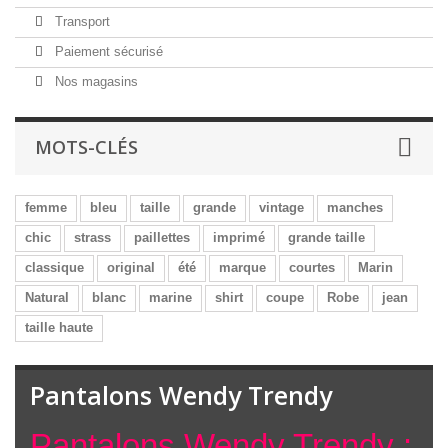
Transport
Paiement sécurisé
Nos magasins
MOTS-CLÉS
femme
bleu
taille
grande
vintage
manches
chic
strass
paillettes
imprimé
grande taille
classique
original
été
marque
courtes
Marin
Natural
blanc
marine
shirt
coupe
Robe
jean
taille haute
Pantalons Wendy Trendy
Pantalons Wendy Trendy :