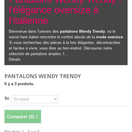
l'élégance oversize à
l'italienne
Bienvenue dans l'univers des
pantalons Wendy Trendy
, où le
savoir-faire italien rencontre le confort absolu de la
mode oversize
.
Si vous recherchez des pièces à la fois élégantes, décontractées
et faciles à vivre, vous êtes au bon endroit. Découvrez notre
sélection de pantalons amples, f...
Détails
PANTALONS WENDY TRENDY
Il y a 3 produits.
Tri
Comparer (
0
)
Résultats 1 - 3 sur 3.