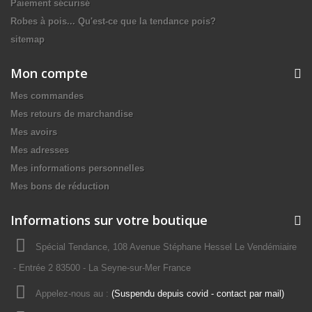
Paiement sécurisé
Robes à pois... Qu'est-ce que la tendance pois?
sitemap
Mon compte
Mes commandes
Mes retours de marchandise
Mes avoirs
Mes adresses
Mes informations personnelles
Mes bons de réduction
Informations sur votre boutique
Spécial Tendance, 108 Avenue Stéphane Hessel Le Vendémiaire
- Entrée 2 83500 - La Seyne-sur-Mer France
Appelez-nous au :
(Suspendu depuis covid - contact par mail)