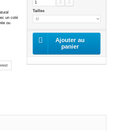
Tailles
tural
vec un coté
irée ou
Ajouter au
panier
erest