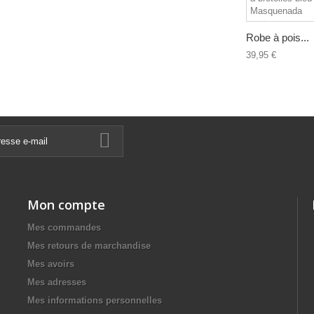
Robe à pois...
39,95 €
Mon compte
Mes commandes
Mes retours de marchandise
Mes avoirs
Mes adresses
Mes informations personnelles