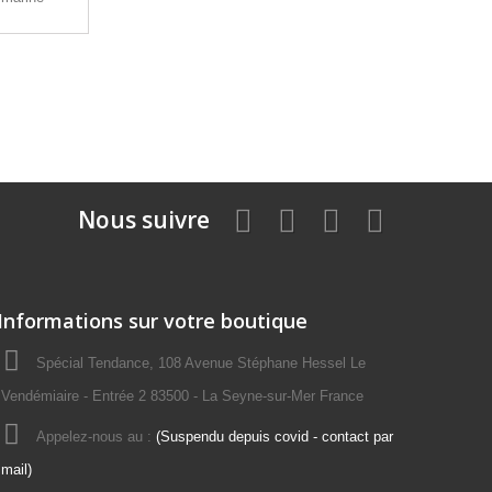
Nous suivre
Informations sur votre boutique
Spécial Tendance, 108 Avenue Stéphane Hessel Le
Vendémiaire - Entrée 2 83500 - La Seyne-sur-Mer France
Appelez-nous au :
(Suspendu depuis covid - contact par
mail)