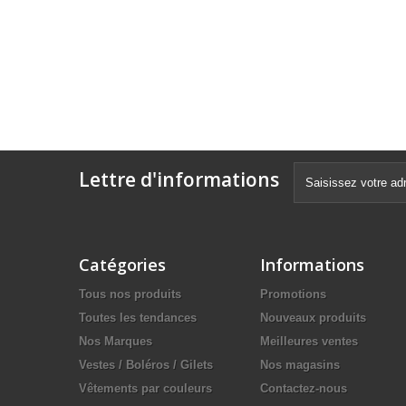
Lettre d'informations
Catégories
Informations
Tous nos produits
Promotions
Toutes les tendances
Nouveaux produits
Nos Marques
Meilleures ventes
Vestes / Boléros / Gilets
Nos magasins
Vêtements par couleurs
Contactez-nous